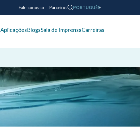
Fale conosco
Parceiros
PORTUGUÊS
s
Aplicações
Blogs
Sala de Imprensa
Carreiras