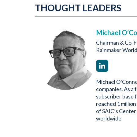
THOUGHT LEADERS
Michael O’C
Chairman & Co-
Rainmaker World
Michael O’Connor
companies. As a 
subscriber base 
reached 1 million
of SAIC’s Center 
worldwide.