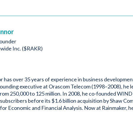
onnor
Founder
wide Inc. ($RAKR)
 has over 35 years of experience in business development 
founding executive at Orascom Telecom (1998–2008), he l
from 250,000 to 125 million. In 2008, he co-founded WIN
 subscribers before its $1.6 billion acquisition by Shaw C
for Economic and Financial Analysis. Now at Rainmaker, he