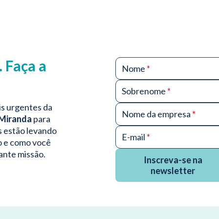
 Faça a
Nome
*
Sobrenome
*
is urgentes da
Nome da empresa
*
 Miranda
para
s estão levando
E-mail
*
o e como você
ante missão.
Inscreva-se na
newsletter